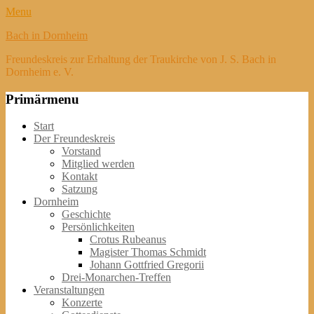
Menu
Bach in Dornheim
Freundeskreis zur Erhaltung der Traukirche von J. S. Bach in
Dornheim e. V.
Primärmenu
Weiter
Start
zum
Der Freundeskreis
Inhalt
Vorstand
Mitglied werden
Kontakt
Satzung
Dornheim
Geschichte
Persönlichkeiten
Crotus Rubeanus
Magister Thomas Schmidt
Johann Gottfried Gregorii
Drei-Monarchen-Treffen
Veranstaltungen
Konzerte