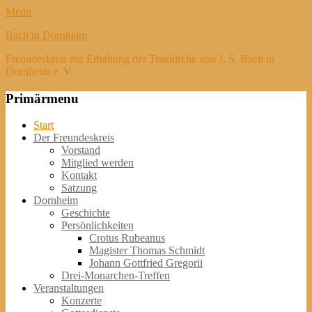
Menu
Bach in Dornheim
Freundeskreis zur Erhaltung der Traukirche von J. S. Bach in
Dornheim e. V.
Primärmenu
Weiter
Start
zum
Der Freundeskreis
Inhalt
Vorstand
Mitglied werden
Kontakt
Satzung
Dornheim
Geschichte
Persönlichkeiten
Crotus Rubeanus
Magister Thomas Schmidt
Johann Gottfried Gregorii
Drei-Monarchen-Treffen
Veranstaltungen
Konzerte