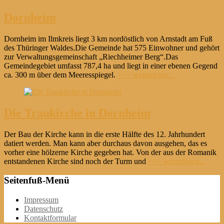
Dornheim
Dornheim im Ilmkreis liegt 3 km nordöstlich von Arnstadt am Fuß
des Thüringer Waldes.Die Gemeinde hat 575 Einwohner und gehört
zur Verwaltungsgemeinschaft „Riechheimer Berg“.Das
Gemeindegebiet umfasst 787,4 ha und liegt in einer ebenen Gegend
ca. 300 m über dem Meeresspiegel.
>>> weiterlesen...
Die Traukirche in Dornheim
Der Bau der Kirche kann in die erste Hälfte des 12. Jahrhundert
datiert werden. Man kann aber durchaus davon ausgehen, das es
vorher eine hölzerne Kirche gegeben hat. Von der aus der Romanik
entstandenen Kirche sind noch der Turm und
>>> weiterlesen...
Seitenfuß-Menü
Weiter
Impressum
zum
Datenschutz
Inhalt
Kontaktformular