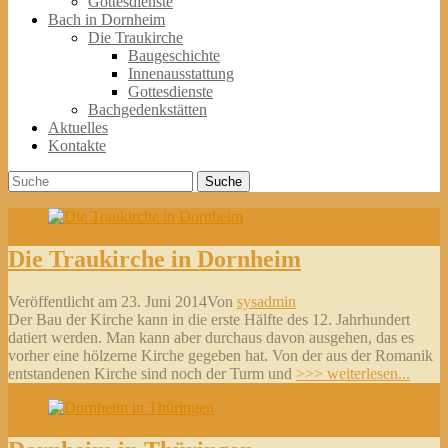
Gottesdienste
Bach in Dornheim
Die Traukirche
Baugeschichte
Innenausstattung
Gottesdienste
Bachgedenkstätten
Aktuelles
Kontakte
Suche
Suche
nach:
Die Traukirche in Dornheim
Veröffentlicht am
23. Juni 2014
Von
sysadmin
Der Bau der Kirche kann in die erste Hälfte des 12. Jahrhundert
datiert werden. Man kann aber durchaus davon ausgehen, das es
vorher eine hölzerne Kirche gegeben hat. Von der aus der Romanik
entstandenen Kirche sind noch der Turm und
>>> weiterlesen...