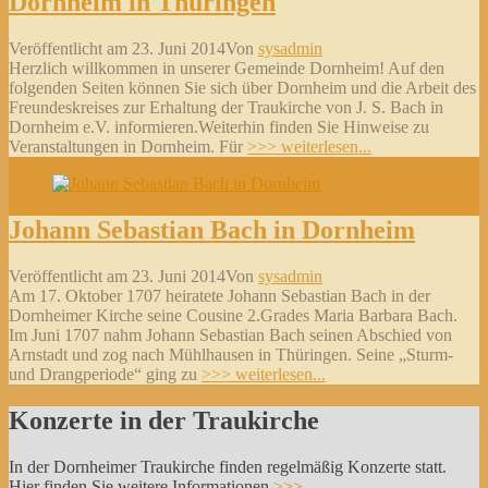
Dornheim in Thüringen
Veröffentlicht am
23. Juni 2014
Von
sysadmin
Herzlich willkommen in unserer Gemeinde Dornheim! Auf den
folgenden Seiten können Sie sich über Dornheim und die Arbeit des
Freundeskreises zur Erhaltung der Traukirche von J. S. Bach in
Dornheim e.V. informieren.Weiterhin finden Sie Hinweise zu
Veranstaltungen in Dornheim. Für
>>> weiterlesen...
Johann Sebastian Bach in Dornheim
Veröffentlicht am
23. Juni 2014
Von
sysadmin
Am 17. Oktober 1707 heiratete Johann Sebastian Bach in der
Dornheimer Kirche seine Cousine 2.Grades Maria Barbara Bach.
Im Juni 1707 nahm Johann Sebastian Bach seinen Abschied von
Arnstadt und zog nach Mühlhausen in Thüringen. Seine „Sturm-
und Drangperiode“ ging zu
>>> weiterlesen...
Konzerte in der Traukirche
In der Dornheimer Traukirche finden regelmäßig Konzerte statt.
Hier finden Sie weitere Informationen
>>>