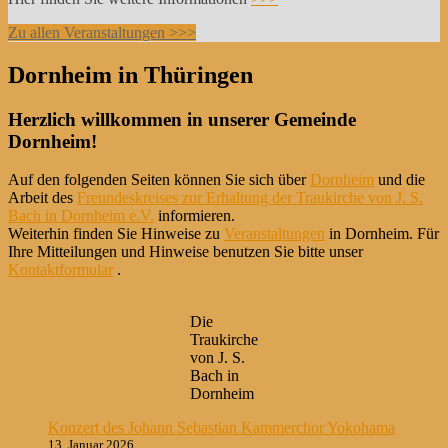
Zu allen Veranstaltungen >>>
Dornheim in Thüringen
Herzlich willkommen in unserer Gemeinde
Dornheim!
Auf den folgenden Seiten können Sie sich über
Dornheim
und die
Arbeit des
Freundeskreises zur Erhaltung der Traukirche von J. S.
Bach in Dornheim e.V.
informieren.
Weiterhin finden Sie Hinweise zu
Veranstaltungen
in Dornheim. Für
Ihre Mitteilungen und Hinweise benutzen Sie bitte unser
Kontaktformular
.
Die
Traukirche
von J. S.
Bach in
Dornheim
Konzert des Johann Sebastian Kammerchor Yokohama
13. Januar 2026