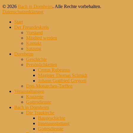
© 2026
Bach in Dornheim
. Alle Rechte vorbehalten.
Datenschutzerklärung
Nach
Start
oben
Der Freundeskreis
scrollen
Vorstand
Mitglied werden
Kontakt
Satzung
Dornheim
Geschichte
Persönlichkeiten
Crotus Rubeanus
Magister Thomas Schmidt
Johann Gottfried Gregorii
Drei-Monarchen-Treffen
Veranstaltungen
Konzerte
Gottesdienste
Bach in Dornheim
Die Traukirche
Baugeschichte
Innenausstattung
Gottesdienste