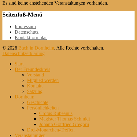
Es sind keine anstehenden Veranstaltungen vorhanden.
Seitenfuß-Menü
Weiter
Impressum
zum
Datenschutz
Inhalt
Kontaktformular
© 2026
Bach in Dornheim
. Alle Rechte vorbehalten.
Datenschutzerklärung
Nach
Start
oben
Der Freundeskreis
scrollen
Vorstand
Mitglied werden
Kontakt
Satzung
Dornheim
Geschichte
Persönlichkeiten
Crotus Rubeanus
Magister Thomas Schmidt
Johann Gottfried Gregorii
Drei-Monarchen-Treffen
Veranstaltungen