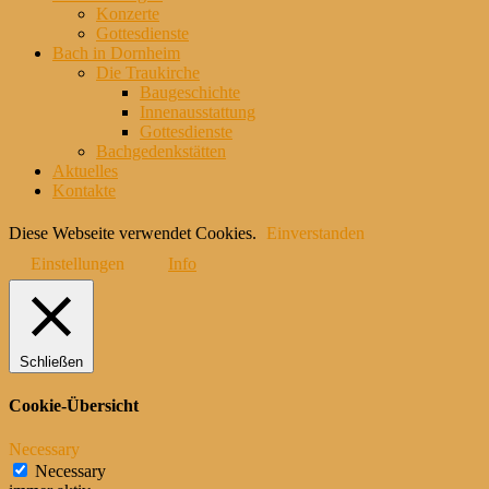
Konzerte
Gottesdienste
Bach in Dornheim
Die Traukirche
Baugeschichte
Innenausstattung
Gottesdienste
Bachgedenkstätten
Aktuelles
Kontakte
Diese Webseite verwendet Cookies.
Einverstanden
Einstellungen
Info
Schließen
Cookie-Übersicht
Necessary
Necessary