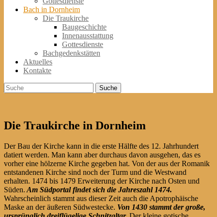
Gottesdienste
Bach in Dornheim
Die Traukirche
Baugeschichte
Innenausstattung
Gottesdienste
Bachgedenkstätten
Aktuelles
Kontakte
Suche
Suche
nach:
Die Traukirche in Dornheim
Der Bau der Kirche kann in die erste Hälfte des 12. Jahrhundert
datiert werden. Man kann aber durchaus davon ausgehen, das es
vorher eine hölzerne Kirche gegeben hat. Von der aus der Romanik
entstandenen Kirche sind noch der Turm und die Westwand
erhalten. 1474 bis 1479 Erweiterung der Kirche nach Osten und
Süden.
Am Südportal findet sich die Jahreszahl 1474.
Wahrscheinlich stammt aus dieser Zeit auch die Apotrophäische
Maske an der äußeren Südwestecke.
Von 1430 stammt der große,
ursprünglich dreiflügelige Schnitzaltar.
Der kleine gotische