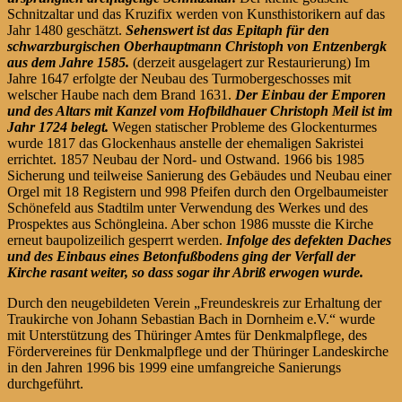
Schnitzaltar und das Kruzifix werden von Kunsthistorikern auf das
Jahr 1480 geschätzt.
Sehenswert ist das Epitaph für den
schwarzburgischen Oberhauptmann Christoph von Entzenbergk
aus dem Jahre 1585.
(derzeit ausgelagert zur Restaurierung) Im
Jahre 1647 erfolgte der Neubau des Turmobergeschosses mit
welscher Haube nach dem Brand 1631.
Der Einbau der Emporen
und des Altars mit Kanzel vom Hofbildhauer Christoph Meil ist im
Jahr 1724 belegt.
Wegen statischer Probleme des Glockenturmes
wurde 1817 das Glockenhaus anstelle der ehemaligen Sakristei
errichtet. 1857 Neubau der Nord- und Ostwand. 1966 bis 1985
Sicherung und teilweise Sanierung des Gebäudes und Neubau einer
Orgel mit 18 Registern und 998 Pfeifen durch den Orgelbaumeister
Schönefeld aus Stadtilm unter Verwendung des Werkes und des
Prospektes aus Schöngleina. Aber schon 1986 musste die Kirche
erneut baupolizeilich gesperrt werden.
Infolge des defekten Daches
und des Einbaus eines Betonfußbodens ging der Verfall der
Kirche rasant weiter, so dass sogar ihr Abriß erwogen wurde.
Durch den neugebildeten Verein „Freundeskreis zur Erhaltung der
Traukirche von Johann Sebastian Bach in Dornheim e.V.“ wurde
mit Unterstützung des Thüringer Amtes für Denkmalpflege, des
Fördervereines für Denkmalpflege und der Thüringer Landeskirche
in den Jahren 1996 bis 1999 eine umfangreiche Sanierungs
durchgeführt.