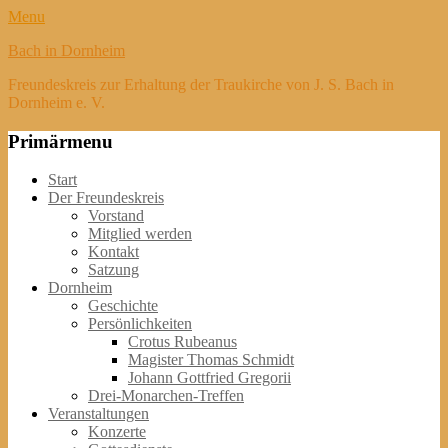
Menu
Bach in Dornheim
Freundeskreis zur Erhaltung der Traukirche von J. S. Bach in
Dornheim e. V.
Primärmenu
Weiter
Start
zum
Der Freundeskreis
Inhalt
Vorstand
Mitglied werden
Kontakt
Satzung
Dornheim
Geschichte
Persönlichkeiten
Crotus Rubeanus
Magister Thomas Schmidt
Johann Gottfried Gregorii
Drei-Monarchen-Treffen
Veranstaltungen
Konzerte