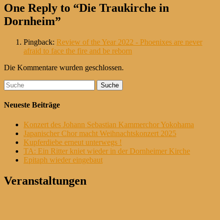
One Reply to “Die Traukirche in
Dornheim”
Pingback:
Review of the Year 2022 - Phoenixes are never
afraid to face the fire and be reborn
Die Kommentare wurden geschlossen.
Suche
nach:
Neueste Beiträge
Konzert des Johann Sebastian Kammerchor Yokohama
Japanischer Chor macht Weihnachtskonzert 2025
Kupferdiebe erneut unterwegs !
TA: Ein Ritter kniet wieder in der Dornheimer Kirche
Epitaph wieder eingebaut
Veranstaltungen