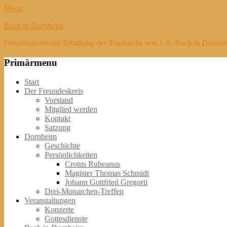
Menu
Bach in Dornheim
Freundeskreis zur Erhaltung der Traukirche von J. S. Bach in Dornhe
Primärmenu
Weiter
Start
zum
Der Freundeskreis
Inhalt
Vorstand
Mitglied werden
Kontakt
Satzung
Dornheim
Geschichte
Persönlichkeiten
Crotus Rubeanus
Magister Thomas Schmidt
Johann Gottfried Gregorii
Drei-Monarchen-Treffen
Veranstaltungen
Konzerte
Gottesdienste