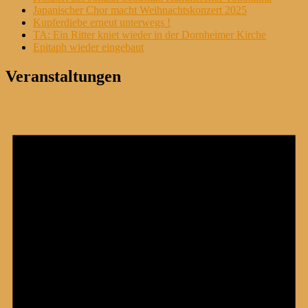
Japanischer Chor macht Weihnachtskonzert 2025
Kupferdiebe erneut unterwegs !
TA: Ein Ritter kniet wieder in der Dornheimer Kirche
Epitaph wieder eingebaut
Veranstaltungen