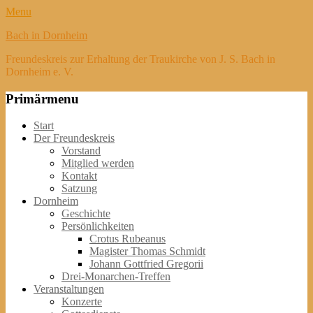
Menu
Bach in Dornheim
Freundeskreis zur Erhaltung der Traukirche von J. S. Bach in
Dornheim e. V.
Primärmenu
Weiter
Start
zum
Der Freundeskreis
Inhalt
Vorstand
Mitglied werden
Kontakt
Satzung
Dornheim
Geschichte
Persönlichkeiten
Crotus Rubeanus
Magister Thomas Schmidt
Johann Gottfried Gregorii
Drei-Monarchen-Treffen
Veranstaltungen
Konzerte