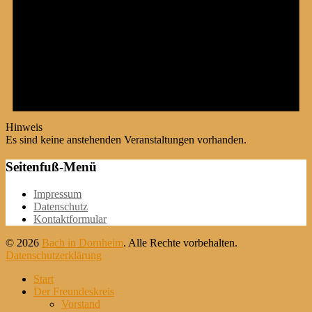
Hinweis
Es sind keine anstehenden Veranstaltungen vorhanden.
Seitenfuß-Menü
Weiter
Impressum
zum
Datenschutz
Inhalt
Kontaktformular
© 2026
Bach in Dornheim
. Alle Rechte vorbehalten.
Datenschutzerklärung
Nach
Start
oben
Der Freundeskreis
scrollen
Vorstand