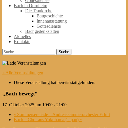
Gottesdienste
Bach in Dornheim
Die Traukirche
Baugeschichte
Innenausstattung
Gottesdienste
Bachgedenkstätten
Aktuelles
Kontakte
Suche
Suche
nach:
« Alle Veranstaltungen
Diese Veranstaltung hat bereits stattgefunden.
„Bach bewegt“
17. Oktober 2025 um 19:00
-
21:00
«
Sommerserenade – Andreaskammerorchester Erfurt
Bach – Chor aus Yokohama (Japan)
»