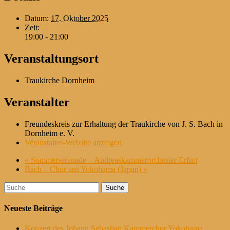
Datum:
17. Oktober 2025
Zeit:
19:00 - 21:00
Veranstaltungsort
Traukirche Dornheim
Veranstalter
Freundeskreis zur Erhaltung der Traukirche von J. S. Bach in
Dornheim e. V.
Veranstalter-Website anzeigen
«
Sommerserenade – Andreaskammerorchester Erfurt
Bach – Chor aus Yokohama (Japan)
»
Suche
nach:
Neueste Beiträge
Konzert des Johann Sebastian Kammerchor Yokohama