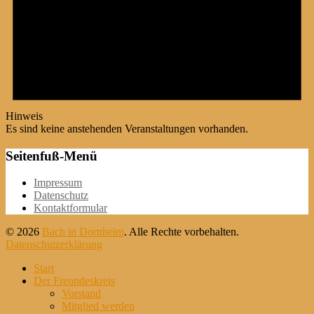
Hinweis
Es sind keine anstehenden Veranstaltungen vorhanden.
Seitenfuß-Menü
Weiter
Impressum
zum
Datenschutz
Inhalt
Kontaktformular
© 2026
Bach in Dornheim
. Alle Rechte vorbehalten.
Datenschutzerklärung
Nach
Start
oben
Der Freundeskreis
scrollen
Vorstand
Mitglied werden