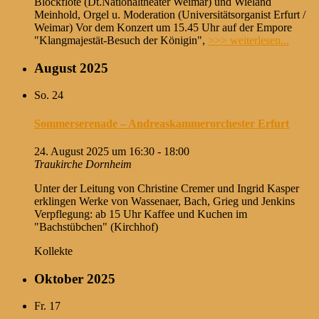
Blockflöte (Dt.Nationaltheater Weimar) und Wieland
Meinhold, Orgel u. Moderation (Universitätsorganist Erfurt /
Weimar) Vor dem Konzert um 15.45 Uhr auf der Empore
"Klangmajestät-Besuch der Königin",
>>> weiterlesen...
August 2025
So.
24
Sommerserenade – Andreaskammerorchester Erfurt
24. August 2025 um 16:30
-
18:00
Traukirche Dornheim
Unter der Leitung von Christine Cremer und Ingrid Kasper
erklingen Werke von Wassenaer, Bach, Grieg und Jenkins
Verpflegung: ab 15 Uhr Kaffee und Kuchen im
"Bachstübchen" (Kirchhof)
Kollekte
Oktober 2025
Fr.
17