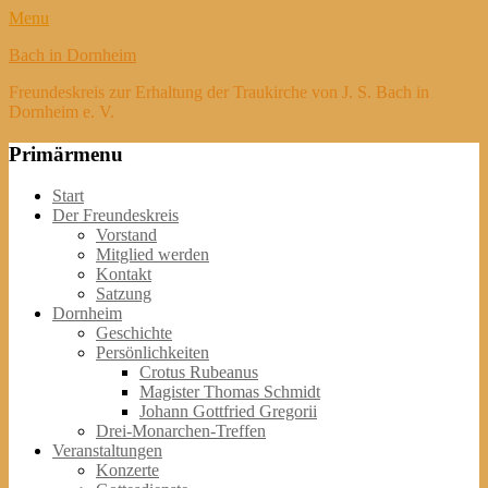
Menu
Bach in Dornheim
Freundeskreis zur Erhaltung der Traukirche von J. S. Bach in
Dornheim e. V.
Primärmenu
Weiter
Start
zum
Der Freundeskreis
Inhalt
Vorstand
Mitglied werden
Kontakt
Satzung
Dornheim
Geschichte
Persönlichkeiten
Crotus Rubeanus
Magister Thomas Schmidt
Johann Gottfried Gregorii
Drei-Monarchen-Treffen
Veranstaltungen
Konzerte