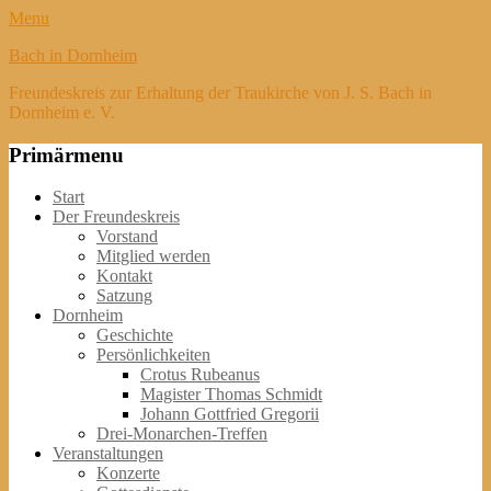
Menu
Bach in Dornheim
Freundeskreis zur Erhaltung der Traukirche von J. S. Bach in
Dornheim e. V.
Primärmenu
Weiter
Start
zum
Der Freundeskreis
Inhalt
Vorstand
Mitglied werden
Kontakt
Satzung
Dornheim
Geschichte
Persönlichkeiten
Crotus Rubeanus
Magister Thomas Schmidt
Johann Gottfried Gregorii
Drei-Monarchen-Treffen
Veranstaltungen
Konzerte