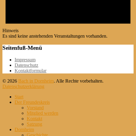
Hinweis
Es sind keine anstehenden Veranstaltungen vorhanden.
Seitenfuß-Menü
Weiter
Impressum
zum
Datenschutz
Inhalt
Kontaktformular
© 2026
Bach in Dornheim
. Alle Rechte vorbehalten.
Datenschutzerklärung
Nach
Start
oben
Der Freundeskreis
scrollen
Vorstand
Mitglied werden
Kontakt
Satzung
Dornheim
Geschichte