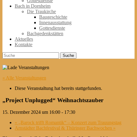
Gottesdienste
Bach in Dornheim
Die Traukirche
Baugeschichte
Innenausstattung
Gottesdienste
Bachgedenkstätten
Aktuelles
Kontakte
Suche
Suche
nach:
« Alle Veranstaltungen
Diese Veranstaltung hat bereits stattgefunden.
„Project Unplugged“ Weihnachtszauber
15. Dezember 2024 um 16:00
-
17:30
«
„Barock trifft Romantik“ – Konzert zum Trauungstag
Arnstädter Bachfestival & Thüringer Bachwochen
»