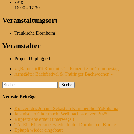
Zeit:
16:00 - 17:30
Veranstaltungsort
Traukirche Dornheim
Veranstalter
Project Unplugged
«
„Barock trifft Romantik“ – Konzert zum Trauungstag
Arnstädter Bachfestival & Thüringer Bachwochen
»
Suche
nach:
Neueste Beiträge
Konzert des Johann Sebastian Kammerchor Yokohama
Japanischer Chor macht Weihnachtskonzert 2025
Kupferdiebe erneut unterwegs !
TA: Ein Ritter kniet wieder in der Dornheimer Kirche
Epitaph wieder eingebaut