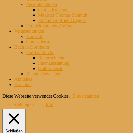
Persönlichkeiten
Crotus Rubeanus
Magister Thomas Schmidt
Johann Gottfried Gregorii
Drei-Monarchen-Treffen
Veranstaltungen
Konzerte
Gottesdienste
Bach in Dornheim
Die Traukirche
Baugeschichte
Innenausstattung
Gottesdienste
Bachgedenkstätten
Aktuelles
Kontakte
Diese Webseite verwendet Cookies.
Einverstanden
Einstellungen
Info
Schließen