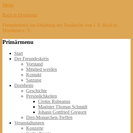
Menu
Bach in Dornheim
Freundeskreis zur Erhaltung der Traukirche von J. S. Bach in
Dornheim e. V.
Primärmenu
Weiter
Start
zum
Der Freundeskreis
Inhalt
Vorstand
Mitglied werden
Kontakt
Satzung
Dornheim
Geschichte
Persönlichkeiten
Crotus Rubeanus
Magister Thomas Schmidt
Johann Gottfried Gregorii
Drei-Monarchen-Treffen
Veranstaltungen
Konzerte