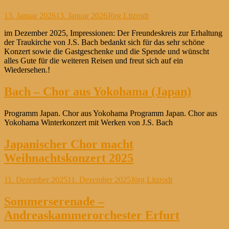
Veröffentlicht
Autor
13. Januar 2026
13. Januar 2026
Jörg Litzrodt
am
im Dezember 2025, Impressionen: Der Freundeskreis zur Erhaltung
der Traukirche von J.S. Bach bedankt sich für das sehr schöne
Konzert sowie die Gastgeschenke und die Spende und wünscht
alles Gute für die weiteren Reisen und freut sich auf ein
Wiedersehen.!
Bach – Chor aus Yokohama (Japan)
Programm Japan. Chor aus Yokohama Programm Japan. Chor aus
Yokohama Winterkonzert mit Werken von J.S. Bach
Japanischer Chor macht
Weihnachtskonzert 2025
Veröffentlicht
Autor
11. Dezember 2025
11. Dezember 2025
Jörg Litzrodt
am
Sommerserenade –
Andreaskammerorchester Erfurt