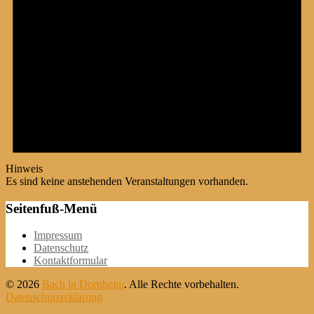
Hinweis
Es sind keine anstehenden Veranstaltungen vorhanden.
Seitenfuß-Menü
Weiter
Impressum
zum
Datenschutz
Inhalt
Kontaktformular
© 2026
Bach in Dornheim
. Alle Rechte vorbehalten.
Datenschutzerklärung
Nach