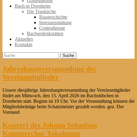
Gottesdienste
Bach in Dornheim
Die Traukirche
Baugeschichte
Innenausstattung
Gottesdienste
Bachgedenkstätten
Aktuelles
Kontakte
Suche
Suche
nach:
Jahreshauptversammlung der
Vereinsmitglieder
Unsere diesjährige Jahreshauptversammlung der Vereinsmitglieder
findet am Mittwoch, den 15. April 2026 im Bachstübchen in
Dornheim statt. Beginn ist 19 Uhr. Vor der Veranstaltung können die
Mitgliedsbeiträge beim Schatzmeister gezahlt werden. gez. Der
Vorstand
Konzert des Johann Sebastian
Kammerchor Yokohama