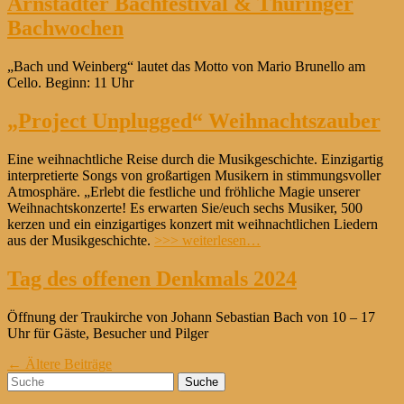
Arnstädter Bachfestival & Thüringer
Bachwochen
„Bach und Weinberg“ lautet das Motto von Mario Brunello am
Cello. Beginn: 11 Uhr
„Project Unplugged“ Weihnachtszauber
Eine weihnachtliche Reise durch die Musikgeschichte. Einzigartig
interpretierte Songs von großartigen Musikern in stimmungsvoller
Atmosphäre. „Erlebt die festliche und fröhliche Magie unserer
Weihnachtskonzerte! Es erwarten Sie/euch sechs Musiker, 500
kerzen und ein einzigartiges konzert mit weihnachtlichen Liedern
aus der Musikgeschichte.
>>> weiterlesen…
Tag des offenen Denkmals 2024
Öffnung der Traukirche von Johann Sebastian Bach von 10 – 17
Uhr für Gäste, Besucher und Pilger
Beitrags-
←
Ältere Beiträge
Suche
Navigation
nach: