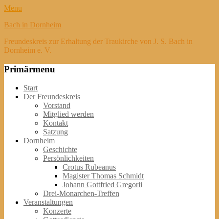
Menu
Bach in Dornheim
Freundeskreis zur Erhaltung der Traukirche von J. S. Bach in
Dornheim e. V.
Primärmenu
Weiter
Start
zum
Der Freundeskreis
Inhalt
Vorstand
Mitglied werden
Kontakt
Satzung
Dornheim
Geschichte
Persönlichkeiten
Crotus Rubeanus
Magister Thomas Schmidt
Johann Gottfried Gregorii
Drei-Monarchen-Treffen
Veranstaltungen
Konzerte