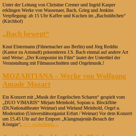
Unter der Leitung von Christine Cremer und Ingrid Kasper
erklingen Werke von Wassenaer, Bach, Grieg und Jenkins
Verpflegung: ab 15 Uhr Kaffee und Kuchen im „Bachstübchen“
(Kirchhof)
„Bach bewegt“
Knut Elstermann (Filmemacher aus Berlin) und Jörg Reddin
(Kantor zu Arnstadt) präsentieren J.S. Bach einmal auf andere Art
und Weise: „Der Komponist im Film“ lautet der Untertitel der
Veranstaltung mit Filmausschnitten und Orgelmusik.!
MOZARTIANA – Werke von Wolfgang
Amade´Mozart
Ein Konzert mit „Musik der Engelischen Scharen“ gespielt vom
„DUO VIMARIS“ Mirjam Meinhold, Sopran u. Blockflöte
(Dt.Nationaltheater Weimar) und Wieland Meinhold, Orgel u.
Moderation (Universitätsorganist Erfurt / Weimar) Vor dem Konzert
um 15.45 Uhr auf der Empore „Klangmajestät-Besuch der
Königin“,
>>> weiterlesen…