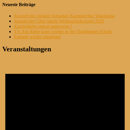
Neueste Beiträge
Konzert des Johann Sebastian Kammerchor Yokohama
Japanischer Chor macht Weihnachtskonzert 2025
Kupferdiebe erneut unterwegs !
TA: Ein Ritter kniet wieder in der Dornheimer Kirche
Epitaph wieder eingebaut
Veranstaltungen