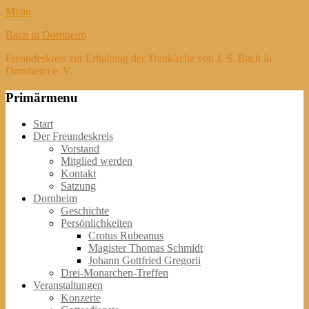
Menu
Bach in Dornheim
Freundeskreis zur Erhaltung der Traukirche von J. S. Bach in
Dornheim e. V.
Primärmenu
Weiter
Start
zum
Der Freundeskreis
Inhalt
Vorstand
Mitglied werden
Kontakt
Satzung
Dornheim
Geschichte
Persönlichkeiten
Crotus Rubeanus
Magister Thomas Schmidt
Johann Gottfried Gregorii
Drei-Monarchen-Treffen
Veranstaltungen
Konzerte