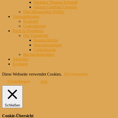
Magister Thomas Schmidt
Johann Gottfried Gregorii
Drei-Monarchen-Treffen
Veranstaltungen
Konzerte
Gottesdienste
Bach in Dornheim
Die Traukirche
Baugeschichte
Innenausstattung
Gottesdienste
Bachgedenkstätten
Aktuelles
Kontakte
Diese Webseite verwendet Cookies.
Einverstanden
Einstellungen
Info
Schließen
Cookie-Übersicht