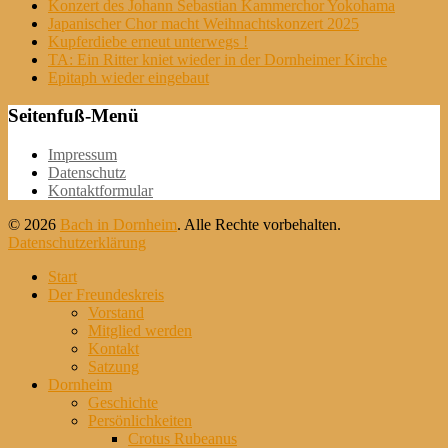
Konzert des Johann Sebastian Kammerchor Yokohama
Japanischer Chor macht Weihnachtskonzert 2025
Kupferdiebe erneut unterwegs !
TA: Ein Ritter kniet wieder in der Dornheimer Kirche
Epitaph wieder eingebaut
Seitenfuß-Menü
Weiter
Impressum
zum
Datenschutz
Inhalt
Kontaktformular
© 2026
Bach in Dornheim
. Alle Rechte vorbehalten.
Datenschutzerklärung
Nach
Start
oben
Der Freundeskreis
scrollen
Vorstand
Mitglied werden
Kontakt
Satzung
Dornheim
Geschichte
Persönlichkeiten
Crotus Rubeanus