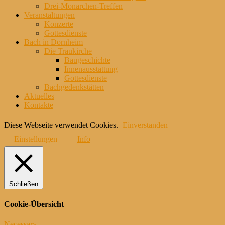
Drei-Monarchen-Treffen
Veranstaltungen
Konzerte
Gottesdienste
Bach in Dornheim
Die Traukirche
Baugeschichte
Innenausstattung
Gottesdienste
Bachgedenkstätten
Aktuelles
Kontakte
Diese Webseite verwendet Cookies.
Einverstanden
Einstellungen
Info
Schließen
Cookie-Übersicht
Necessary