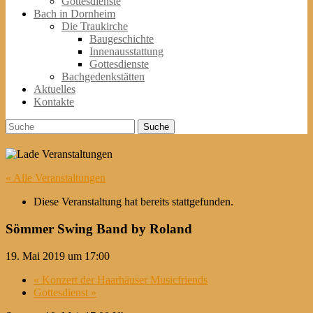
Gottesdienste
Bach in Dornheim
Die Traukirche
Baugeschichte
Innenausstattung
Gottesdienste
Bachgedenkstätten
Aktuelles
Kontakte
Suche
Suche
nach:
« Alle Veranstaltungen
Diese Veranstaltung hat bereits stattgefunden.
Sömmer Swing Band by Roland
19. Mai 2019 um 17:00
«
Konzert der Haarhäuser Musicfriends
Gottesdienst
»