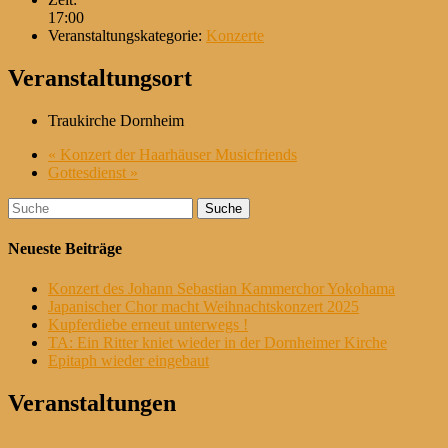
17:00
Veranstaltungskategorie:
Konzerte
Veranstaltungsort
Traukirche Dornheim
«
Konzert der Haarhäuser Musicfriends
Gottesdienst
»
Suche
nach:
Neueste Beiträge
Konzert des Johann Sebastian Kammerchor Yokohama
Japanischer Chor macht Weihnachtskonzert 2025
Kupferdiebe erneut unterwegs !
TA: Ein Ritter kniet wieder in der Dornheimer Kirche
Epitaph wieder eingebaut
Veranstaltungen