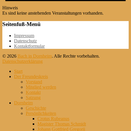
Hinweis
Es sind keine anstehenden Veranstaltungen vorhanden.
Seitenfuß-Menü
Weiter
Impressum
zum
Datenschutz
Inhalt
Kontaktformular
© 2026
Bach in Dornheim
. Alle Rechte vorbehalten.
Datenschutzerklärung
Nach
Start
oben
Der Freundeskreis
scrollen
Vorstand
Mitglied werden
Kontakt
Satzung
Dornheim
Geschichte
Persönlichkeiten
Crotus Rubeanus
Magister Thomas Schmidt
Johann Gottfried Gregorii