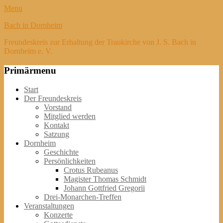
Menu
Bach in Dornheim
Freundeskreis zur Erhaltung der Traukirche von J. S. Bach in
Dornheim e. V.
Primärmenu
Weiter
Start
zum
Der Freundeskreis
Inhalt
Vorstand
Mitglied werden
Kontakt
Satzung
Dornheim
Geschichte
Persönlichkeiten
Crotus Rubeanus
Magister Thomas Schmidt
Johann Gottfried Gregorii
Drei-Monarchen-Treffen
Veranstaltungen
Konzerte