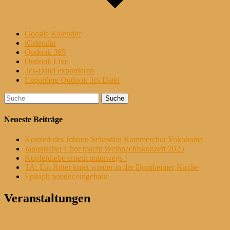
Google Kalender
iCalendar
Outlook 365
Outlook Live
.ics-Datei exportieren
Exportiere Outlook .ics Datei
Suche
nach:
Neueste Beiträge
Konzert des Johann Sebastian Kammerchor Yokohama
Japanischer Chor macht Weihnachtskonzert 2025
Kupferdiebe erneut unterwegs !
TA: Ein Ritter kniet wieder in der Dornheimer Kirche
Epitaph wieder eingebaut
Veranstaltungen