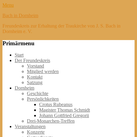
Menu
Bach in Dornheim
Freundeskreis zur Erhaltung der Traukirche von J. S. Bach in
Dornheim e. V.
Primärmenu
Weiter
Start
zum
Der Freundeskreis
Inhalt
Vorstand
Mitglied werden
Kontakt
Satzung
Dornheim
Geschichte
Persönlichkeiten
Crotus Rubeanus
Magister Thomas Schmidt
Johann Gottfried Gregorii
Drei-Monarchen-Treffen
Veranstaltungen
Konzerte