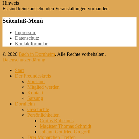
Hinweis
Es sind keine anstehenden Veranstaltungen vorhanden.
Seitenfuß-Menü
Weiter
Impressum
zum
Datenschutz
Inhalt
Kontaktformular
© 2026
Bach in Dornheim
. Alle Rechte vorbehalten.
Datenschutzerklärung
Nach
Start
oben
Der Freundeskreis
scrollen
Vorstand
Mitglied werden
Kontakt
Satzung
Dornheim
Geschichte
Persönlichkeiten
Crotus Rubeanus
Magister Thomas Schmidt
Johann Gottfried Gregorii
Drei-Monarchen-Treffen